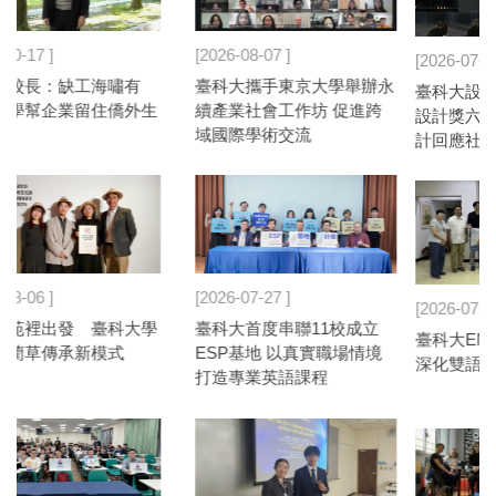
2026-07-16
2026-07-09
永
臺科大設計系勇奪金點新秀
跨域整合展實力 臺科大方程
設計獎六項殊榮 以創新設
式賽車隊FST摘冠
計回應社會需求
2026-07-08
2026-07-06
臺科大EMI跨校合作率團赴泰
打破既定人生路徑 臺科大
深化雙語教育教學支持機制
設計系廖建凱獲總統教育獎
肯定