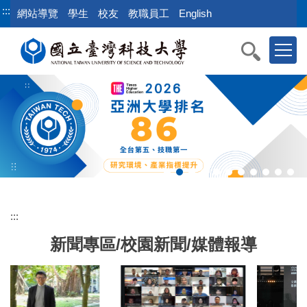
跳
:::
網站導覽
學生
校友
教職員工
English
到
主
要
內
容
區
:::
新聞專區/校園新聞/媒體報導