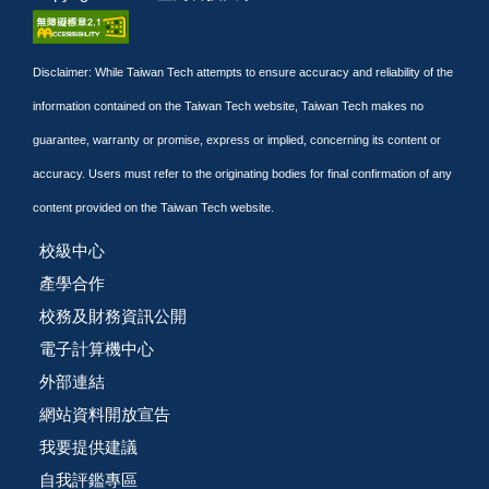
Disclaimer: While Taiwan Tech attempts to ensure accuracy and reliability of the
information contained on the Taiwan Tech website, Taiwan Tech makes no
guarantee, warranty or promise, express or implied, concerning its content or
accuracy. Users must refer to the originating bodies for final confirmation of any
content provided on the Taiwan Tech website.
校級中心
產學合作
校務及財務資訊公開
電子計算機中心
外部連結
網站資料開放宣告
我要提供建議
自我評鑑專區