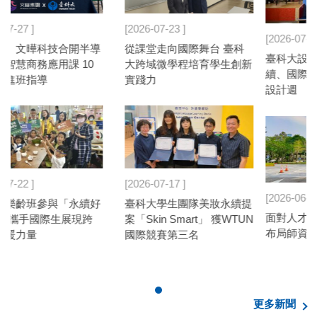
2026-07-02
2026-07-01
臺科大設計系結合原民、永
臺科大師培中心推動AI教育
新
續、國際設計研究 閃耀米蘭
向下扎根 攜手多校舉辦高中
設計週
職AI應用競賽
2026-06-30
2026-06-30
提
面對人才爭奪戰 臺科大十年
攜手產業深耕永續 臺科大
N
布局師資
THE永續影響力排名全球
201-300名
更多新聞